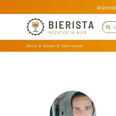
De pre-ord
Bierista
Bieristas
Stefan Schenzel