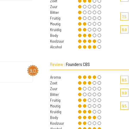
Zoet
Zuur
Bitter
7,5
Fruitig
Moutig
Kruidig
8,0
Body
Koolzuur
Alcohol
Review :
Founders CBS
9,0
Aroma
8,5
Zoet
Zuur
9,0
Bitter
Fruitig
Moutig
9,5
Kruidig
Body
Koolzuur
Alcohol