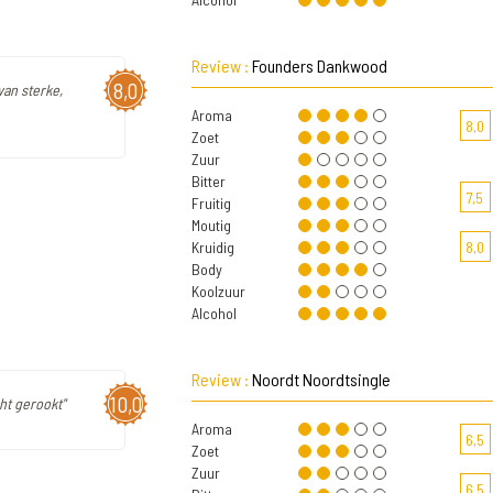
Review :
Founders Dankwood
8,0
van sterke,
Aroma
8,0
Zoet
Zuur
Bitter
7,5
Fruitig
Moutig
Kruidig
8,0
Body
Koolzuur
Alcohol
Review :
Noordt Noordtsingle
10,0
ht gerookt"
Aroma
6,5
Zoet
Zuur
6,5