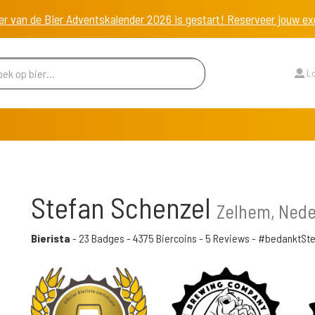
er van de Bier Adventskalender 2026 is gestart! Reserveer jouw 
Lo
Stefan Schenzel
Zelhem, Nede
Bierista
-
23 Badges
-
4375 Biercoins
-
5 Reviews
- #bedanktSte