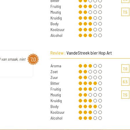
Bitter
Fruitig
Moutig
7,5
Kruidig
Body
Koolzuur
Alcohol
Review :
VandeStreek bier Hop Art
7,0
d van smaak, niet
Aroma
7,0
Zoet
Zuur
6,5
Bitter
Fruitig
Moutig
7,5
Kruidig
Body
Koolzuur
Alcohol