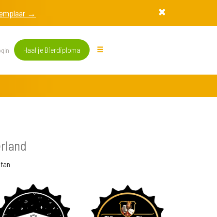
exemplaar →
Haal je Bierdiploma
gin
rland
fan