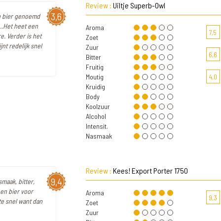
Review :
Uiltje Superb-Owl
3,6
een bier genoemd
...Het heet een
Aroma
7,5
e. Verder is het
Zoet
jnt redelijk snel
Zuur
6,6
Bitter
Fruitig
Moutig
4,0
Kruidig
Body
Koolzuur
Alcohol
Intensit.
Nasmaak
Review :
Kees! Export Porter 1750
9,4
smaak, bitter,
en bier voor
Aroma
9,3
 te snel want dan
Zoet
Zuur