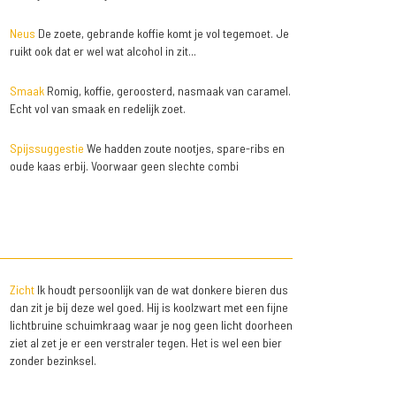
Neus
De zoete, gebrande koffie komt je vol tegemoet. Je
ruikt ook dat er wel wat alcohol in zit...
Smaak
Romig, koffie, geroosterd, nasmaak van caramel.
Echt vol van smaak en redelijk zoet.
Spijssuggestie
We hadden zoute nootjes, spare-ribs en
oude kaas erbij. Voorwaar geen slechte combi
Zicht
Ik houdt persoonlijk van de wat donkere bieren dus
dan zit je bij deze wel goed. Hij is koolzwart met een fijne
lichtbruine schuimkraag waar je nog geen licht doorheen
ziet al zet je er een verstraler tegen. Het is wel een bier
zonder bezinksel.