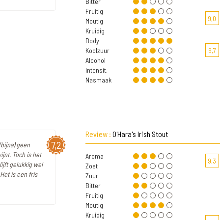
Bitter
Fruitig
9,0
Moutig
Kruidig
Body
Koolzuur
9,7
Alcohol
Intensit.
Nasmaak
Review :
O'Hara's Irish Stout
7,2
(bijna) geen
ijnt. Toch is het
Aroma
9,3
ijft gelukkig wel
Zoet
Het is een fris
Zuur
Bitter
Fruitig
Moutig
Kruidig