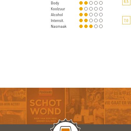
6,5
Body
Koolzuur
Alcohol
Intensit.
7,0
Nasmaak