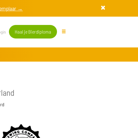
exemplaar →
Haal je Bierdiploma
gin
rland
rd