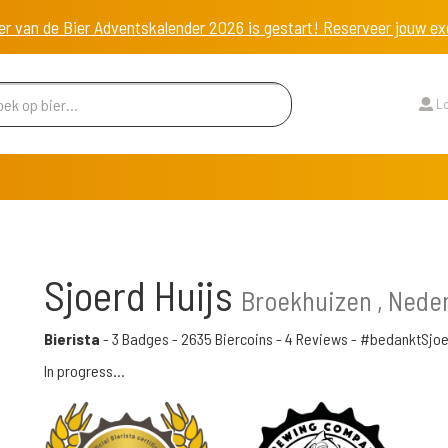
er van de Bier Adventskalender 2026 is gestart! Reserveer jouw 
Lo
Sjoerd Huijs
Broekhuizen , Nede
Bierista
-
3 Badges
-
2635 Biercoins
-
4 Reviews
- #bedanktSjoe
In progress...