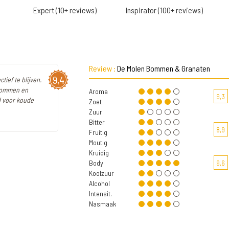
Expert (10+ reviews)
Inspirator (100+ reviews)
Review :
De Molen Bommen & Granaten
9,4
tief te blijven.
 Bommen en
Aroma
9,3
ed voor koude
Zoet
Zuur
Bitter
8,9
Fruitig
Moutig
Kruidig
Body
9,6
Koolzuur
Alcohol
Intensit.
Nasmaak