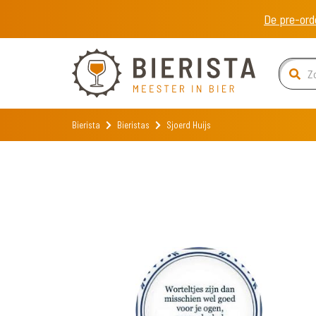
De pre-ord
Bierista
Bieristas
Sjoerd Huijs