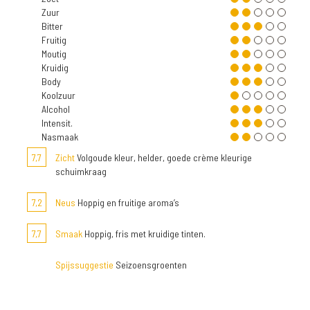
Zuur
Bitter
Fruitig
Moutig
Kruidig
Body
Koolzuur
Alcohol
Intensit.
Nasmaak
7,7
Zicht
Volgoude kleur, helder, goede crème kleurige
schuimkraag
7,2
Neus
Hoppig en fruitige aroma’s
7,7
Smaak
Hoppig, fris met kruidige tinten.
Spijssuggestie
Seizoensgroenten