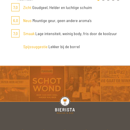
7,0
Zicht
Goudgeel, Helder en luchtige schuim
6,0
Neus
Mountige geur, geen andere aroma’s
7,0
Smaak
Lage intensiteit, weinig body, fris door de koolzuur
Spijssuggestie
Lekker bij de borrel