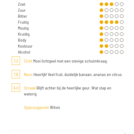
Zoet
Zuur
Bitter
Fruitig
Moutig
Kruidig
Body
Koolzuur
Alcohol
7,3
Zicht
Mooi lichtgeel met een stevige schuimkraag.
7,8
Neus
Heerlijk! Veel fruit, duidelijk banaan, ananas en citrus.
6,0
Smaak
Blijft achter bij de heerlijke geur. Wat slap en
waterig.
Spijssuggestie
Witvis