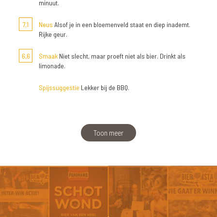
minuut.
7,1
Neus
Alsof je in een bloemenveld staat en diep inademt.
Rijke geur.
6,6
Smaak
Niet slecht, maar proeft niet als bier. Drinkt als
limonade.
Spijssuggestie
Lekker bij de BBQ.
Toon meer