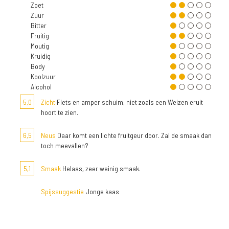
Zoet
Zuur
Bitter
Fruitig
Moutig
Kruidig
Body
Koolzuur
Alcohol
5,0
Zicht
Flets en amper schuim, niet zoals een Weizen eruit
hoort te zien.
6,5
Neus
Daar komt een lichte fruitgeur door. Zal de smaak dan
toch meevallen?
5,1
Smaak
Helaas, zeer weinig smaak.
Spijssuggestie
Jonge kaas