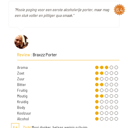
6,4
"Mooie poging voor een eerste alcoholvrije porter, maar mag
een stuk voller en pittiger qua smaak."
Review :
Braxzz Porter
Aroma
Zoet
Zuur
Bitter
Fruitig
Moutig
Kruidig
Body
Koolzuur
Alcohol
6,4
Zicht
Mooi donker, helaas weinig schuim