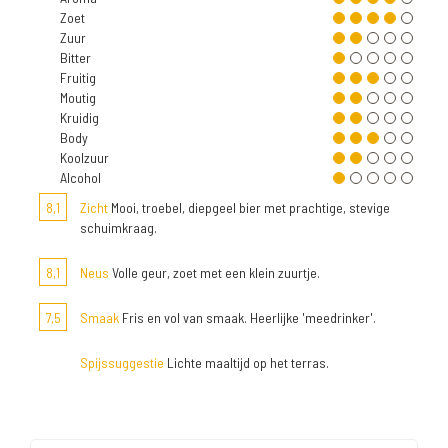
Zoet
Zuur
Bitter
Fruitig
Moutig
Kruidig
Body
Koolzuur
Alcohol
8,1
Zicht
Mooi, troebel, diepgeel bier met prachtige, stevige
schuimkraag.
8,1
Neus
Volle geur, zoet met een klein zuurtje.
7,5
Smaak
Fris en vol van smaak. Heerlijke 'meedrinker'.
Spijssuggestie
Lichte maaltijd op het terras.