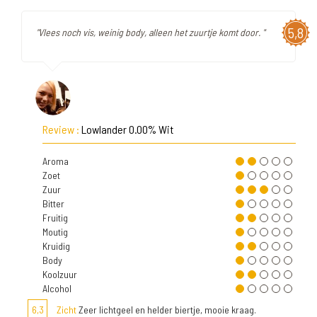
5,8
"Vlees noch vis, weinig body, alleen het zuurtje komt door. "
Review :
Lowlander 0.00% Wit
Aroma
Zoet
Zuur
Bitter
Fruitig
Moutig
Kruidig
Body
Koolzuur
Alcohol
6,3
Zicht
Zeer lichtgeel en helder biertje, mooie kraag.