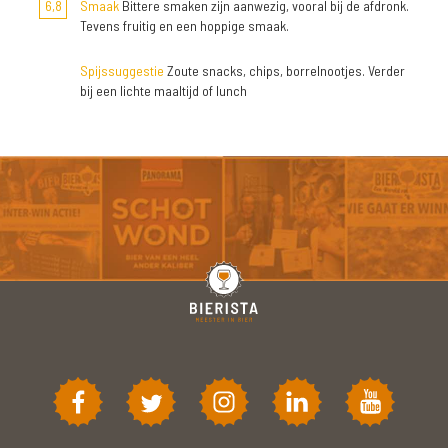
6,8
Smaak
Bittere smaken zijn aanwezig, vooral bij de afdronk.
Tevens fruitig en een hoppige smaak.
Spijssuggestie
Zoute snacks, chips, borrelnootjes. Verder
bij een lichte maaltijd of lunch