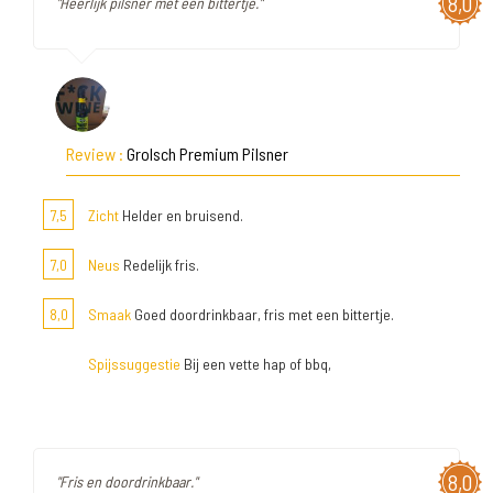
8,0
"Heerlijk pilsner met een bittertje."
Review :
Grolsch Premium Pilsner
7,5
Zicht
Helder en bruisend.
7,0
Neus
Redelijk fris.
8,0
Smaak
Goed doordrinkbaar, fris met een bittertje.
Spijssuggestie
Bij een vette hap of bbq,
8,0
"Fris en doordrinkbaar."