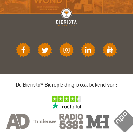
De Bierista® Bieropleiding is o.a. bekend van: