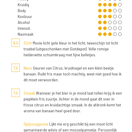
Kruidig
Body
Koolzuur
Alcohol
Intensit.
Nasmaak
8,0
Zicht
Mooie licht gele kleur in het licht, tweeschijn tot licht
troebel (uitgeschonken met Gistdepot). Volle romige
helderwitte schuimkraag met fijne belletjes.
7,5
Neus
Geuren van Citrus, kruidnagel en een klein beetje
banaan. Ruikt fris maar toch machtig, weet niet goed hoe ik
dit moet verwoorden.
7,5
Smaak
Wanneer je het bier in je mond laat tollen krijg ik een
piepklein fris zuurtje. Achter in de mond gaat dit over in
frisse citrus en kruidachtige smaak. In de afdronk komt het
aroma van banaan heel goed door.
Spijssuggestie
Lijkt me erg geschikt bij een moot licht
gemarineerde witvis of een mosselpannetje. Persoonlijk