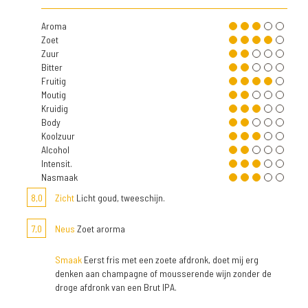
Aroma
Zoet
Zuur
Bitter
Fruitig
Moutig
Kruidig
Body
Koolzuur
Alcohol
Intensit.
Nasmaak
8,0
Zicht
Licht goud, tweeschijn.
7,0
Neus
Zoet arorma
Smaak
Eerst fris met een zoete afdronk, doet mij erg
denken aan champagne of mousserende wijn zonder de
droge afdronk van een Brut IPA.