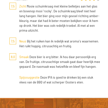
7,5
Zicht
Mooie schuimkraag met kleine belletjes aan het glas
en bovenop mooi 'rocky'. De schuimkraag bleef niet heel
lang hangen. Het bier ging voor mijn gevoel richting amber-
kleurig, maar dat had ik beter moeten bekijken voor ik hem
op dronk. Het bier was ook redelijk troebel. Al met al een
prima uitzicht.
7,5
Neus
Bij het ruiken kan ik redelijk wat aroma's waarnemen.
Het ruikt hoppig, citrusachtig en fruitig.
8,0
Smaak
Deze bier is erg bitter. Ik hou daar persoonlijk erg
van. De fruitige, citrusachtige smaak gaat daar heerlijk mee
gepaard. De nasmaak was hetzelfde en bleef fijn hangen.
Spijssuggestie
Deze IPA is goed te drinken bij een stuk
vlees van de BBQ of wat scherper Oosters eten.