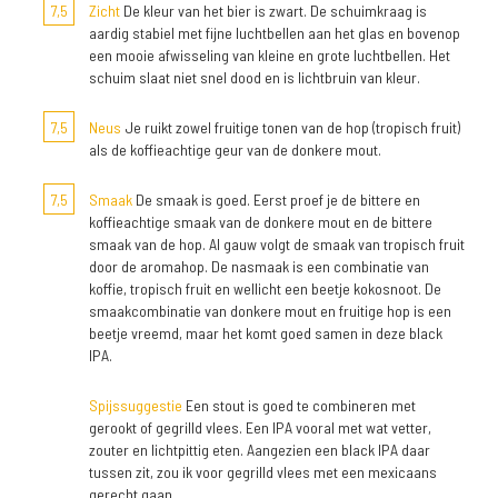
7,5
Zicht
De kleur van het bier is zwart. De schuimkraag is
aardig stabiel met fijne luchtbellen aan het glas en bovenop
een mooie afwisseling van kleine en grote luchtbellen. Het
schuim slaat niet snel dood en is lichtbruin van kleur.
7,5
Neus
Je ruikt zowel fruitige tonen van de hop (tropisch fruit)
als de koffieachtige geur van de donkere mout.
7,5
Smaak
De smaak is goed. Eerst proef je de bittere en
koffieachtige smaak van de donkere mout en de bittere
smaak van de hop. Al gauw volgt de smaak van tropisch fruit
door de aromahop. De nasmaak is een combinatie van
koffie, tropisch fruit en wellicht een beetje kokosnoot. De
smaakcombinatie van donkere mout en fruitige hop is een
beetje vreemd, maar het komt goed samen in deze black
IPA.
Spijssuggestie
Een stout is goed te combineren met
gerookt of gegrilld vlees. Een IPA vooral met wat vetter,
zouter en lichtpittig eten. Aangezien een black IPA daar
tussen zit, zou ik voor gegrilld vlees met een mexicaans
gerecht gaan.