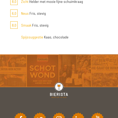
8,0
Zicht
Helder met mooie fijne schuimkraag
6,0
Neus
Fris, stevig
8,0
Smaak
Fris, stevig
Spijssuggestie
Kaas, chocolade