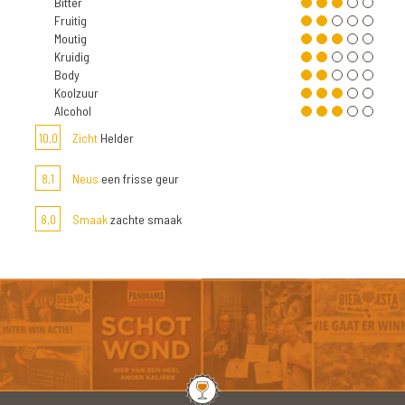
Bitter
Fruitig
Moutig
Kruidig
Body
Koolzuur
Alcohol
10,0
Zicht
Helder
8,1
Neus
een frisse geur
8,0
Smaak
zachte smaak