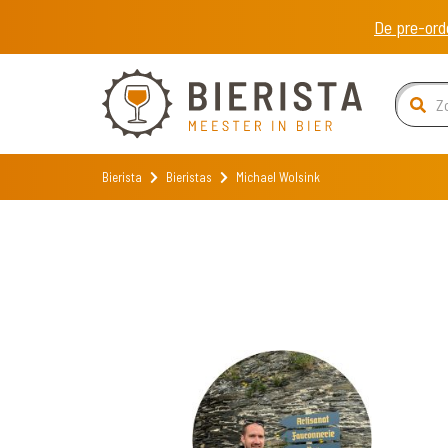
De pre-ord
Bierista
Bieristas
Michael Wolsink