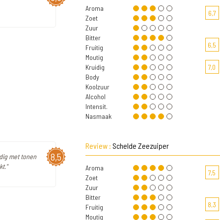
Aroma
6,7
Zoet
Zuur
Bitter
6,5
Fruitig
Moutig
Kruidig
7,0
Body
Koolzuur
Alcohol
Intensit.
Nasmaak
Review :
Schelde Zeezuiper
8,5
uidig met tonen
t."
Aroma
7,5
Zoet
Zuur
Bitter
8,3
Fruitig
Moutig