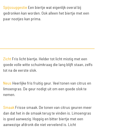
Spijssuggestie
Een biertje wat eigenlijk overal bij
gedronken kan worden. Ook alleen het biertje met een
paar nootjes kan prima.
Zicht
Fris licht biertje. Helder tot licht mistig met een
goede volle witte schuimkraag die lang blijft staan, zelfs
tot na de eerste slok.
Neus
Heerlijke fris fruitig geur. Veel tonen van citrus en
limoengras. De geur nodigt uit om een goede slok te
nemen.
Smaak
Frisse smaak. De tonen van citrus geuren meer
dan dat het in de smaak terug te vinden is. Limoengras
is goed aanwezig. Hoppig en bitter biertje met een
aanwezige afdronk die niet vervelend is. Licht