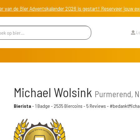
er van de Bier Adventskalender 2026 is gestart! Reserveer jouw 
Lo
Michael Wolsink
Purmerend, N
Bierista
-
1 Badge
-
2535 Biercoins
-
5 Reviews
- #bedanktMicha