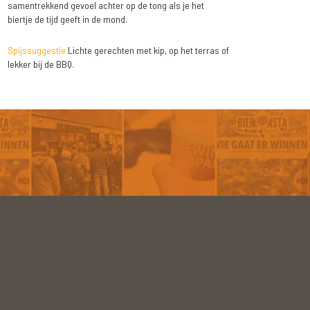
samentrekkend gevoel achter op de tong als je het
biertje de tijd geeft in de mond.
Spijssuggestie
Lichte gerechten met kip, op het terras of
lekker bij de BBQ.