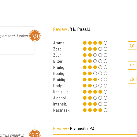
Review :
't IJ PaasIJ
7,9
ig en zoet. Lekker
Aroma
7,6
Zoet
Zuur
Bitter
8,0
Fruitig
Moutig
Kruidig
7,8
Body
Koolzuur
Alcohol
Intensit.
Nasmaak
Review :
Graansilo IPA
6,5
 citrus smaak in