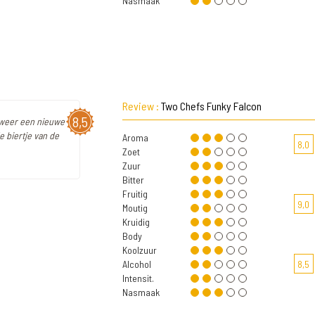
Nasmaak
Review :
Two Chefs Funky Falcon
8,5
l weer een nieuwe
e biertje van de
Aroma
8,0
Zoet
Zuur
Bitter
Fruitig
9,0
Moutig
Kruidig
Body
Koolzuur
Alcohol
8,5
Intensit.
Nasmaak