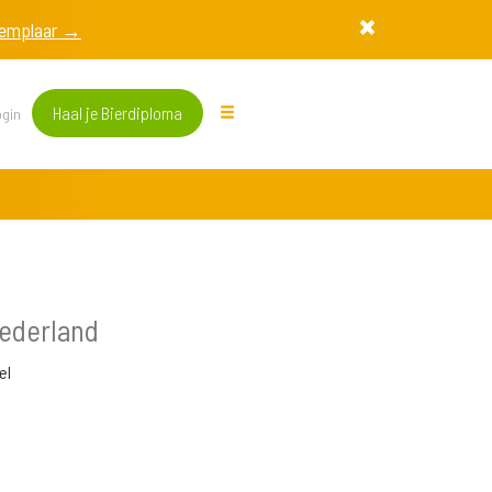
exemplaar →
Haal je Bierdiploma
gin
ederland
el