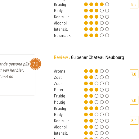
Kruidig
8,5
Body
Koolzuur
Alcohol
Intensit.
Nasmaak
Review :
Gulpener Chateau Neubourg
7,5
et de gewone pils
 van het bier.
Aroma
7,0
it met de
Zoet
Zuur
Bitter
Fruitig
7,0
Moutig
Kruidig
Body
Koolzuur
8,0
Alcohol
Intensit.