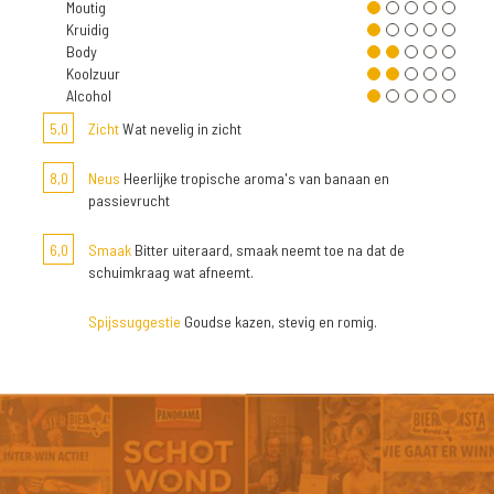
Moutig
Kruidig
Body
Koolzuur
Alcohol
5,0
Zicht
Wat nevelig in zicht
8,0
Neus
Heerlijke tropische aroma's van banaan en
passievrucht
6,0
Smaak
Bitter uiteraard, smaak neemt toe na dat de
schuimkraag wat afneemt.
Spijssuggestie
Goudse kazen, stevig en romig.