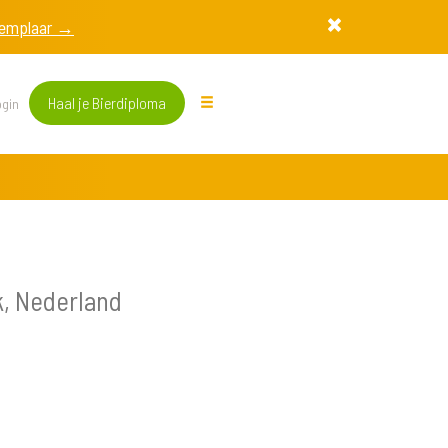
exemplaar →
Haal je Bierdiploma
gin
, Nederland