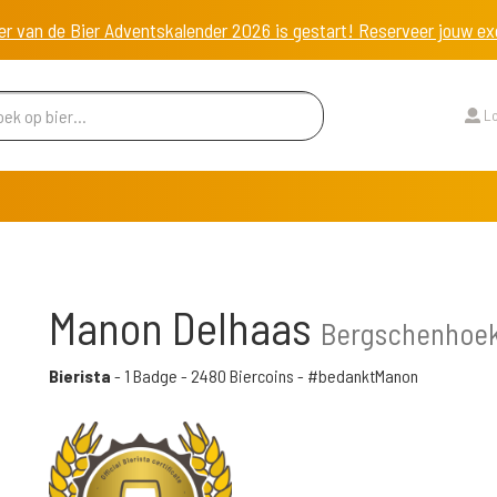
er van de Bier Adventskalender 2026 is gestart! Reserveer jouw 
Lo
Manon Delhaas
Bergschenhoek
Bierista
-
1 Badge
-
2480 Biercoins
- #bedanktManon