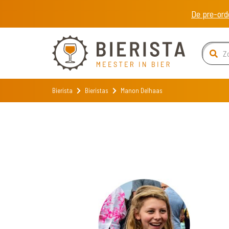
De pre-ord
Bierista
Bieristas
Manon Delhaas