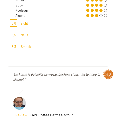
Body
Koolzuur
Alcohol
8,0
Zicht
8,5
Neus
8,3
Smaak
9,2
"De koffie is duidelijk aanwezig. Lekkere stout, niet te hoog in
alcohol. "
Review :
Kaldi Coffee Oatmeal Stout