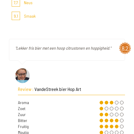
7,7
Neus
9,1
Smaak
8,2
"Lekker fris bier met een hoop citrustonen en hoppigheid."
Review :
VandeStreek bier Hop Art
Aroma
Zoet
Zuur
Bitter
Fruitig
Moutig