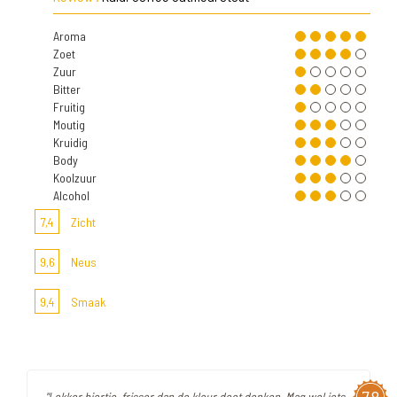
Aroma
Zoet
Zuur
Bitter
Fruitig
Moutig
Kruidig
Body
Koolzuur
Alcohol
7,4
Zicht
9,6
Neus
9,4
Smaak
"Lekker biertje, frisser dan de kleur doet denken. Mag wel iets