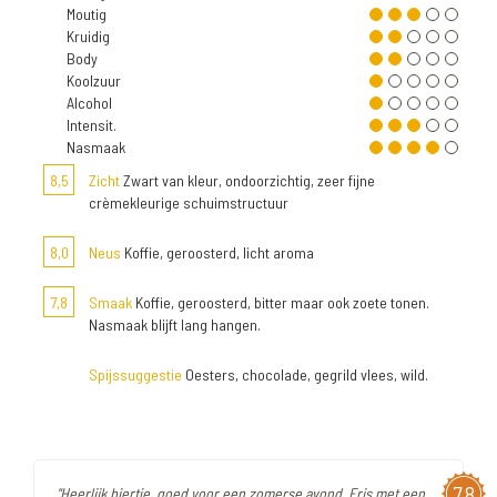
Moutig
Kruidig
Body
Koolzuur
Alcohol
Intensit.
Nasmaak
8,5
Zicht
Zwart van kleur, ondoorzichtig, zeer fijne
crèmekleurige schuimstructuur
8,0
Neus
Koffie, geroosterd, licht aroma
7,8
Smaak
Koffie, geroosterd, bitter maar ook zoete tonen.
Nasmaak blijft lang hangen.
Spijssuggestie
Oesters, chocolade, gegrild vlees, wild.
7,8
"Heerlijk biertje, goed voor een zomerse avond. Fris met een