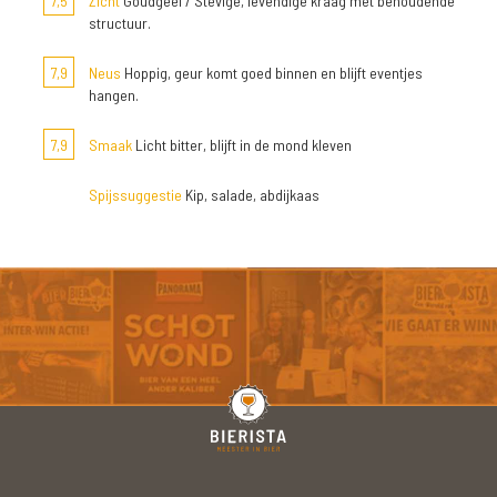
7,5
Zicht
Goudgeel / Stevige, levendige kraag met behoudende
structuur.
7,9
Neus
Hoppig, geur komt goed binnen en blijft eventjes
hangen.
7,9
Smaak
Licht bitter, blijft in de mond kleven
Spijssuggestie
Kip, salade, abdijkaas