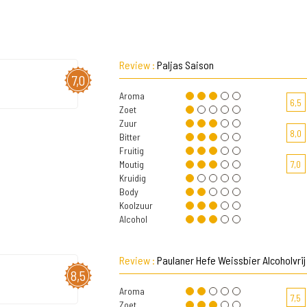
Review :
Paljas Saison
7,0
Aroma
6,5
Zoet
Zuur
8,0
Bitter
Fruitig
Moutig
7,0
Kruidig
Body
Koolzuur
Alcohol
Review :
Paulaner Hefe Weissbier Alcoholvrij
8,5
Aroma
7,5
Zoet