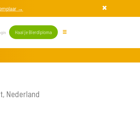
exemplaar →
Haal je Bierdiploma
gin
t, Nederland