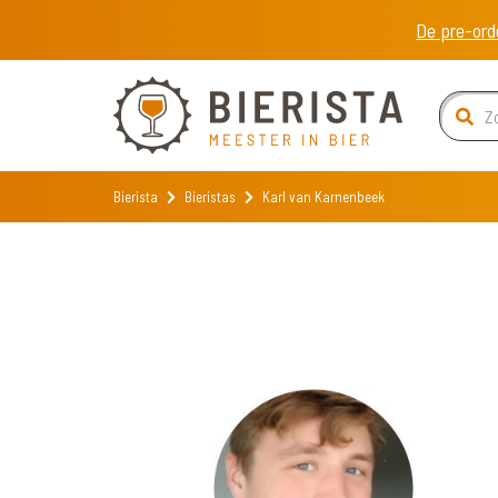
De pre-ord
Bierista
Bieristas
Karl van Karnenbeek