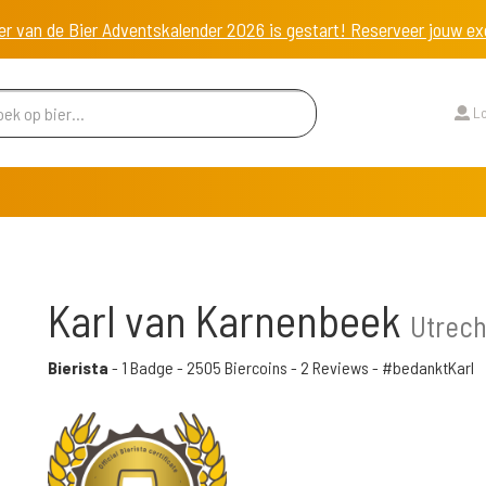
er van de Bier Adventskalender 2026 is gestart! Reserveer jouw 
Lo
Karl van Karnenbeek
Utrech
Bierista
-
1 Badge
-
2505 Biercoins
-
2 Reviews
- #bedanktKarl