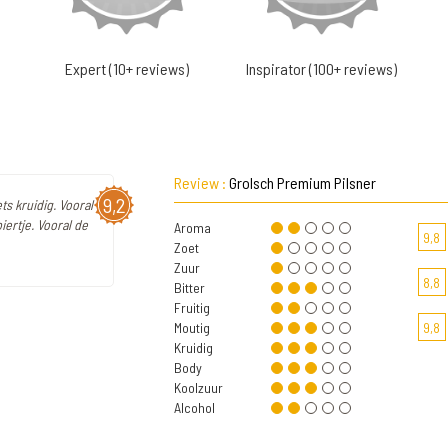
Expert (10+ reviews)
Inspirator (100+ reviews)
Review :
Grolsch Premium Pilsner
9,2
ts kruidig. Vooral
ertje. Vooral de
Aroma
9,8
Zoet
Zuur
8,8
Bitter
Fruitig
Moutig
9,8
Kruidig
Body
Koolzuur
Alcohol