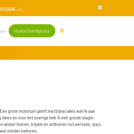
exemplaar →
Haal je Bierdiploma
gin
 Een grote moestuin geeft me (bijna) alles wat ik aan
j vlees en voor het overige heb ik een goede slager.
 amber bieren, tripels en witbieren incl weissen, ipa's.
n wat minder bekoren.