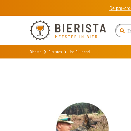
De pre-ord
Bierista
Bieristas
Jos Duurland