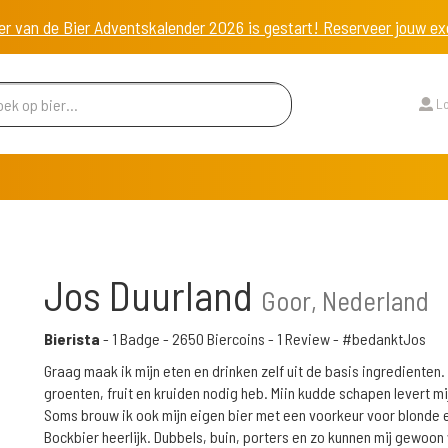
er van de Bier Adventskalender 2026 is gestart! Reserveer jouw 
Lo
Jos Duurland
Goor, Nederland
Bierista
-
1 Badge
-
2650 Biercoins
-
1 Review
- #bedanktJos
Graag maak ik mijn eten en drinken zelf uit de basis ingredienten.
groenten, fruit en kruiden nodig heb. Miin kudde schapen levert mi
Soms brouw ik ook mijn eigen bier met een voorkeur voor blonde en
Bockbier heerlijk. Dubbels, buin, porters en zo kunnen mij gewoo