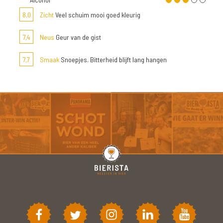
8,0
Zicht
Veel schuim mooi goed kleurig
7,4
Neus
Geur van de gist
7,7
Smaak
Snoepjes. Bitterheid blijft lang hangen