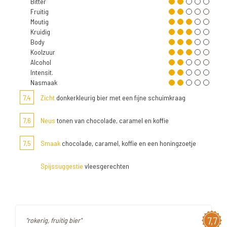
Bitter
Fruitig
Moutig
Kruidig
Body
Koolzuur
Alcohol
Intensit.
Nasmaak
7,4
Zicht
donkerkleurig bier met een fijne schuimkraag
7,6
Neus
tonen van chocolade, caramel en koffie
7,5
Smaak
chocolade, caramel, koffie en een honingzoetje
Spijssuggestie
vleesgerechten
7,7
"rokerig, fruitig bier"