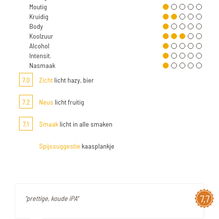
Moutig
Kruidig
Body
Koolzuur
Alcohol
Intensit.
Nasmaak
7,0
Zicht
licht hazy, bier
7,2
Neus
licht fruitig
7,1
Smaak
licht in alle smaken
Spijssuggestie
kaasplankje
7,7
"prettige, koude iPA"