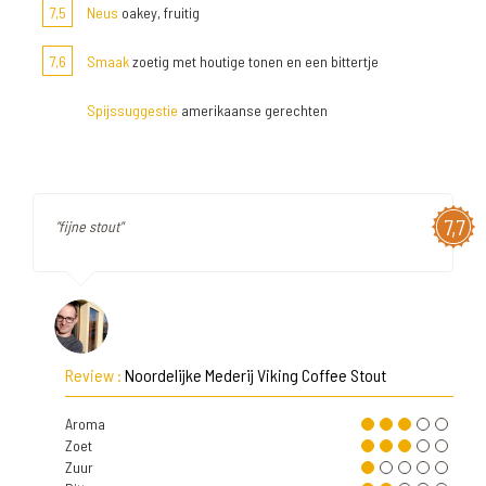
7,5
Neus
oakey, fruitig
7,6
Smaak
zoetig met houtige tonen en een bittertje
Spijssuggestie
amerikaanse gerechten
7,7
"fijne stout"
Review :
Noordelijke Mederij Viking Coffee Stout
Aroma
Zoet
Zuur