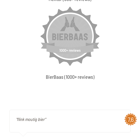
BierBaas (1000+ reviews)
7,6
"flink moutig bier"