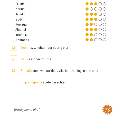
Fruitig
Moutig
Kruidig
Body
Koolzuur
Alcohol
Intensit.
Nasmaak
7,6
Zicht
hazy, lichtamberkleurig bier
7,8
Neus
aardbei, zuurtje
7,9
Smaak
tonen van aardbei, vlierbes, honing in een sour
Spijssuggestie
zoete gerechten
7,3
"prettig blond bier"