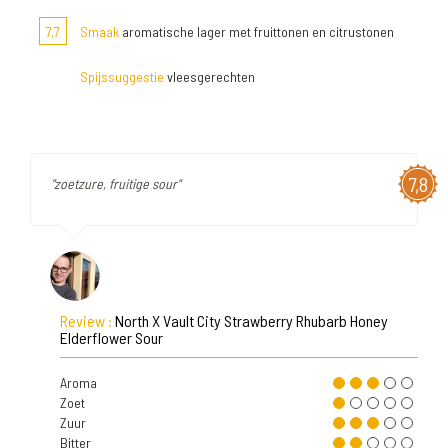
7,7
Smaak
aromatische lager met fruittonen en citrustonen
Spijssuggestie
vleesgerechten
7,8
"zoetzure, fruitige sour"
Review :
North X Vault City Strawberry Rhubarb Honey
Elderflower Sour
Aroma
Zoet
Zuur
Bitter