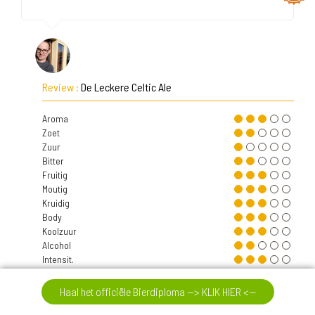
Review :
De Leckere Celtic Ale
Aroma
Zoet
Zuur
Bitter
Fruitig
Moutig
Kruidig
Body
Koolzuur
Alcohol
Intensit.
Nasmaak
Haal het officiële Bierdiploma --> KLIK HIER <--
7,8
Zicht
donker, vol bier