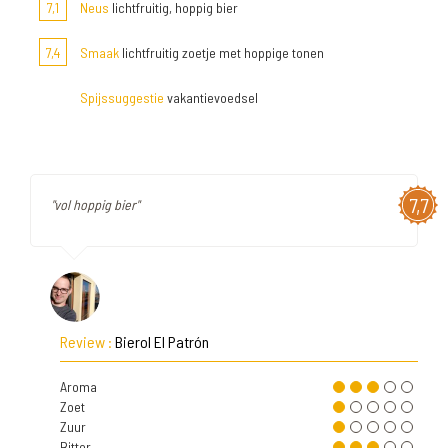
7,1
Neus
lichtfruitig, hoppig bier
7,4
Smaak
lichtfruitig zoetje met hoppige tonen
Spijssuggestie
vakantievoedsel
7,7
"vol hoppig bier"
Review :
Bierol El Patrón
Aroma
Zoet
Zuur
Bitter