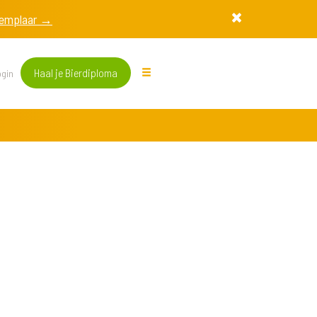
exemplaar →
Haal je Bierdiploma
gin