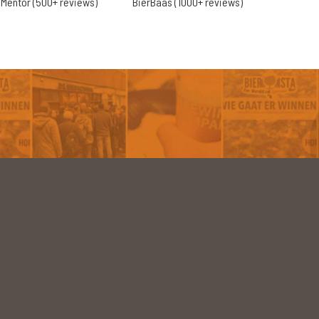
Mentor (500+ reviews)
BierBaas (1000+ reviews)