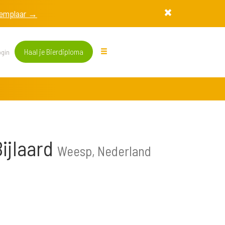
exemplaar →
Haal je Bierdiploma
gin
Bijlaard
Weesp, Nederland