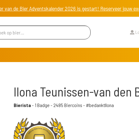
er van de Bier Adventskalender 2026 is gestart! Reserveer jouw 
Lo
Ilona Teunissen-van den 
Bierista
-
1 Badge
-
2485 Biercoins
- #bedanktIlona