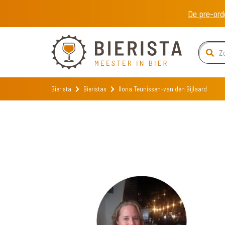
De pre-ord
Bierista
Bieristas
Ilona Teunissen-van den Bijlaard