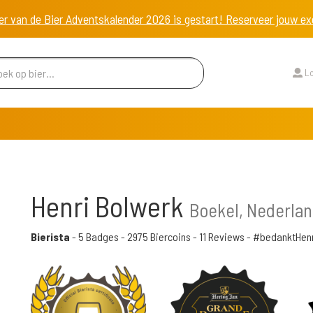
er van de Bier Adventskalender 2026 is gestart! Reserveer jouw 
Lo
Henri Bolwerk
Boekel, Nederla
Bierista
-
5 Badges
-
2975 Biercoins
-
11 Reviews
- #bedanktHenr