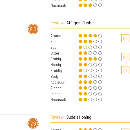
Nasmaak
Review :
Affligem Dubbel
8,0
Aroma
8,0
Zoet
Zuur
Bitter
8,0
Fruitig
Moutig
Kruidig
7,8
Body
Koolzuur
Alcohol
Intensit.
Nasmaak
Review :
Budels Honing
7,6
Aroma