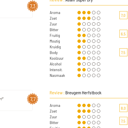
7,3
Aroma
7,0
Zoet
Zuur
Bitter
6,5
Fruitig
Moutig
Kruidig
Body
7,5
Koolzuur
Alcohol
Intensit.
Nasmaak
Review :
Breugem Herfstbock
7,7
f"
Aroma
8,0
Zoet
Zuur
7,5
Bitter