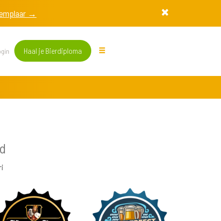
exemplaar →
Haal je Bierdiploma
gin
nd
i