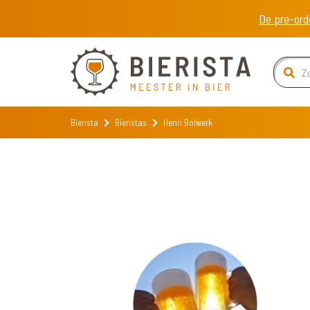
De pre-ord
Bierista
Bieristas
Henri Bolwerk