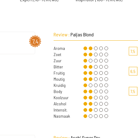
Review :
Paljas Blond
7,4
Aroma
7,5
Zoet
Zuur
Bitter
6,5
Fruitig
Moutig
Kruidig
Body
7,5
Koolzuur
Alcohol
Intensit.
Nasmaak
Review :
Asahi Super Dry