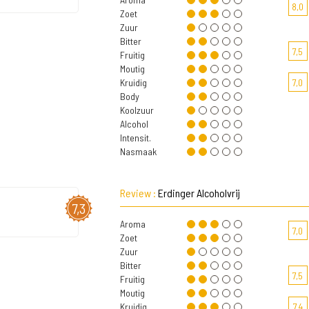
8,0
Zoet
Zuur
Bitter
7,5
Fruitig
Moutig
Kruidig
7,0
Body
Koolzuur
Alcohol
Intensit.
Nasmaak
Review :
Erdinger Alcoholvrij
7,3
Aroma
7,0
Zoet
Zuur
Bitter
7,5
Fruitig
Moutig
Kruidig
7,4