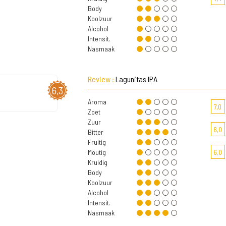
Body
Koolzuur
Alcohol
Intensit.
Nasmaak
Review :
Lagunitas IPA
6,3
Aroma
7,0
Zoet
Zuur
6,0
Bitter
Fruitig
Moutig
6,0
Kruidig
Body
Koolzuur
Alcohol
Intensit.
Nasmaak