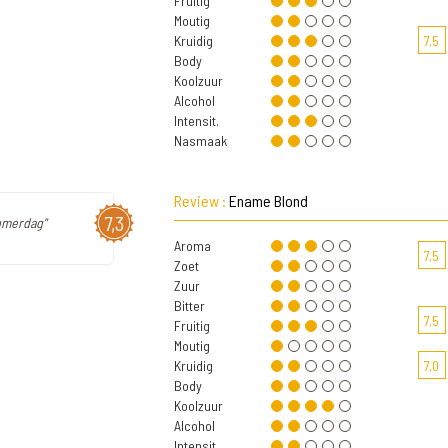
Fruitig
Moutig
Kruidig
7,5
Body
Koolzuur
Alcohol
Intensit.
Nasmaak
Review :
Ename Blond
7,3
omerdag"
Aroma
7,5
Zoet
Zuur
Bitter
7,5
Fruitig
Moutig
Kruidig
7,0
Body
Koolzuur
Alcohol
Intensit.