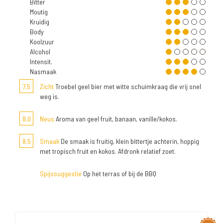
Bitter
Moutig
Kruidig
Body
Koolzuur
Alcohol
Intensit.
Nasmaak
7,5
Zicht
Troebel geel bier met witte schuimkraag die vrij snel
weg is.
8,0
Neus
Aroma van geel fruit, banaan, vanille/kokos.
8,5
Smaak
De smaak is fruitig, klein bittertje achterin, hoppig
met tropisch fruit en kokos. Afdronk relatief zoet.
Spijssuggestie
Op het terras of bij de BBQ