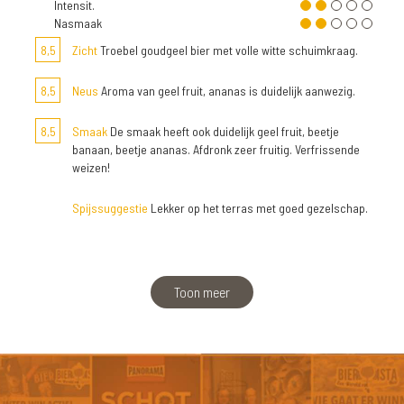
Intensit.
Nasmaak
8,5
Zicht
Troebel goudgeel bier met volle witte schuimkraag.
8,5
Neus
Aroma van geel fruit, ananas is duidelijk aanwezig.
8,5
Smaak
De smaak heeft ook duidelijk geel fruit, beetje
banaan, beetje ananas. Afdronk zeer fruitig. Verfrissende
weizen!
Spijssuggestie
Lekker op het terras met goed gezelschap.
Toon meer