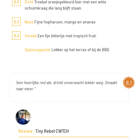
8,0
Zicht
Troebel oranjegekleurd bier met een witte
schuimkraag die lang blijft staan.
8,0
Neus
Fijne hopharsen, mango en ananas.
8,0
Smaak
Een fijn bittertje met tropisch fruit.
Spijssuggestie
Lekker op het terras of bij de BBQ.
8,1
"een heerlijke red ale, drinkt onverwacht lekker weg. Smaakt
naar meer."
Review :
Tiny Rebel CWTCH