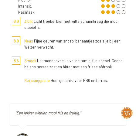
Intensit.
Nasmaak
8,0
Zicht
Licht troebel bier met witte schuimkraag die mooi
stabiel is.
8,0
Neus
Fijne geuren van snoep-banaantjes zoals je bij een
Weizen verwacht.
8,5
Smaak
Het mondgevoel is vol en romig, fijn soepel. Goede
balans tussen zoet en bitter met een frisse afdronk.
Spijssuggestie
Heel geschikt voor BBQ en terras.
7,5
"Een lekker witbier, mooi fris en fruitig."