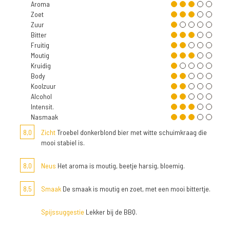
Aroma
Zoet
Zuur
Bitter
Fruitig
Moutig
Kruidig
Body
Koolzuur
Alcohol
Intensit.
Nasmaak
8,0
Zicht
Troebel donkerblond bier met witte schuimkraag die
mooi stabiel is.
8,0
Neus
Het aroma is moutig, beetje harsig, bloemig.
8,5
Smaak
De smaak is moutig en zoet, met een mooi bittertje.
Spijssuggestie
Lekker bij de BBQ.