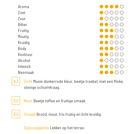
Aroma
Zoet
Zuur
Bitter
Fruitig
Moutig
Kruidig
Body
Koolzuur
Alcohol
Intensit.
Nasmaak
8,3
Zicht
Mooie donkerrode kleur, beetje troebel, met een flinke,
stevige schuimkraag.
8,0
Neus
Beetje toffee en fruitige smaak.
8,0
Smaak
Brood, mout, fris fruitig en licht kruidig.
Spijssuggestie
Lekker op het terras.