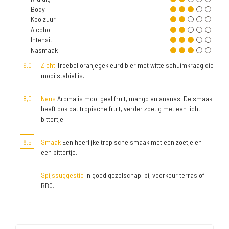
Body
Koolzuur
Alcohol
Intensit.
Nasmaak
9,0
Zicht
Troebel oranjegekleurd bier met witte schuimkraag die
mooi stabiel is.
8,0
Neus
Aroma is mooi geel fruit, mango en ananas. De smaak
heeft ook dat tropische fruit, verder zoetig met een licht
bittertje.
8,5
Smaak
Een heerlijke tropische smaak met een zoetje en
een bittertje.
Spijssuggestie
In goed gezelschap, bij voorkeur terras of
BBQ.