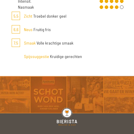
Intensit.
Nasmaak
5,5
Zicht
Troebel donker geel
6,6
Neus
Fruitig fris
7,5
Smaak
Volle krachtige smaak
Spijssuggestie
Kruidige gerechten