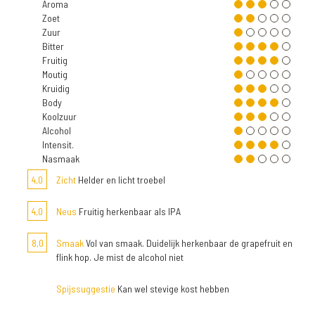
Aroma
Zoet
Zuur
Bitter
Fruitig
Moutig
Kruidig
Body
Koolzuur
Alcohol
Intensit.
Nasmaak
4,0
Zicht
Helder en licht troebel
4,0
Neus
Fruitig herkenbaar als IPA
8,0
Smaak
Vol van smaak. Duidelijk herkenbaar de grapefruit en
flink hop. Je mist de alcohol niet
Spijssuggestie
Kan wel stevige kost hebben