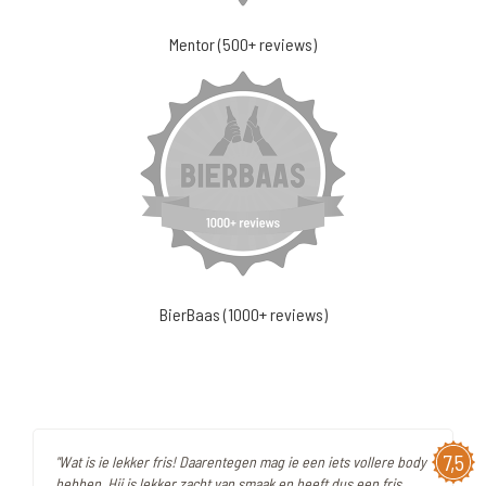
Mentor (500+ reviews)
BierBaas (1000+ reviews)
7,5
"Wat is ie lekker fris! Daarentegen mag ie een iets vollere body
hebben. Hij is lekker zacht van smaak en heeft dus een fris