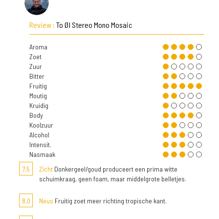
Review :
To Øl Stereo Mono Mosaic
Aroma
Zoet
Zuur
Bitter
Fruitig
Moutig
Kruidig
Body
Koolzuur
Alcohol
Intensit.
Nasmaak
7,5
Zicht
Donkergeel/goud produceert een prima witte
schuimkraag, geen foam, maar middelgrote belletjes.
8,0
Neus
Fruitig zoet meer richting tropische kant.