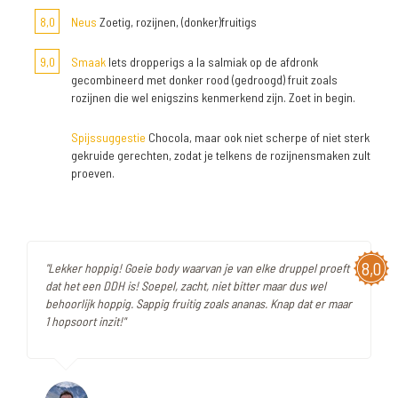
8,0
Neus
Zoetig, rozijnen, (donker)fruitigs
9,0
Smaak
Iets dropperigs a la salmiak op de afdronk
gecombineerd met donker rood (gedroogd) fruit zoals
rozijnen die wel enigszins kenmerkend zijn. Zoet in begin.
Spijssuggestie
Chocola, maar ook niet scherpe of niet sterk
gekruide gerechten, zodat je telkens de rozijnensmaken zult
proeven.
8,0
"Lekker hoppig! Goeie body waarvan je van elke druppel proeft
dat het een DDH is! Soepel, zacht, niet bitter maar dus wel
behoorlijk hoppig. Sappig fruitig zoals ananas. Knap dat er maar
1 hopsoort inzit!"