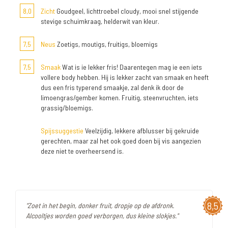
8,0
Zicht
Goudgeel, lichttroebel cloudy, mooi snel stijgende
stevige schuimkraag, helderwit van kleur.
7,5
Neus
Zoetigs, moutigs, fruitigs, bloemigs
7,5
Smaak
Wat is ie lekker fris! Daarentegen mag ie een iets
vollere body hebben. Hij is lekker zacht van smaak en heeft
dus een fris typerend smaakje, zal denk ik door de
limoengras/gember komen. Fruitig, steenvruchten, iets
grassig/bloemigs.
Spijssuggestie
Veelzijdig, lekkere afblusser bij gekruide
gerechten, maar zal het ook goed doen bij vis aangezien
deze niet te overheersend is.
8,5
"Zoet in het begin, donker fruit, dropje op de afdronk.
Alcooltjes worden goed verborgen, dus kleine slokjes."