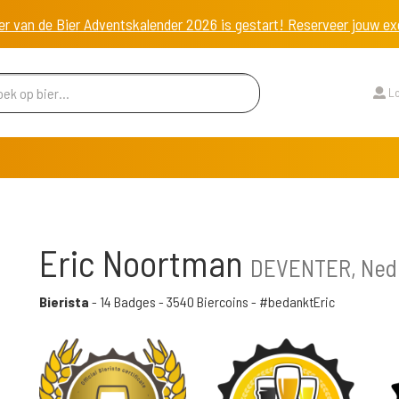
er van de Bier Adventskalender 2026 is gestart! Reserveer jouw 
Lo
Eric Noortman
DEVENTER, Ned
Bierista
-
14 Badges
-
3540 Biercoins
- #bedanktEric