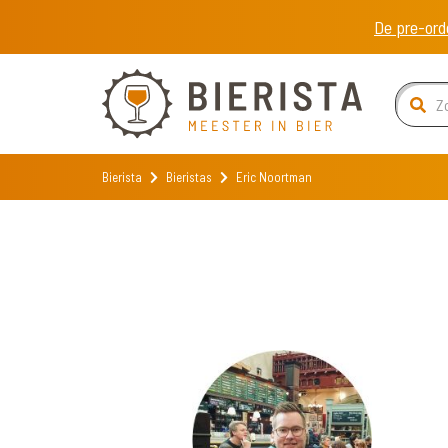
De pre-ord
Bierista
Bieristas
Eric Noortman