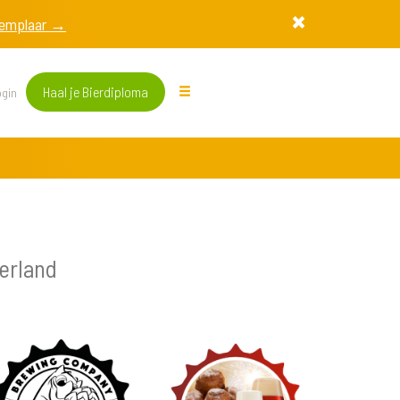
exemplaar →
Haal je Bierdiploma
gin
erland