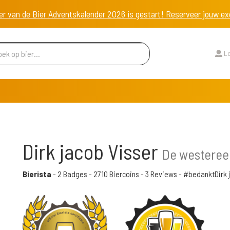
er van de Bier Adventskalender 2026 is gestart! Reserveer jouw 
Lo
Dirk jacob Visser
De westeree
Bierista
-
2 Badges
-
2710 Biercoins
-
3 Reviews
- #bedanktDirk 