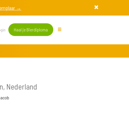
exemplaar →
Haal je Bierdiploma
gin
n, Nederland
jacob