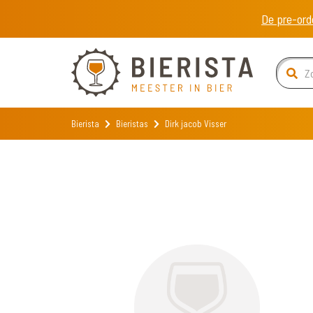
De pre-ord
Bierista
Bieristas
Dirk jacob Visser