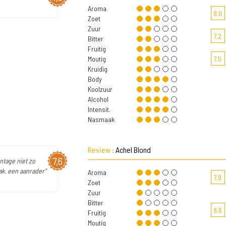
Aroma
8,0
Zoet
Zuur
7,2
Bitter
Fruitig
Moutig
7,5
Kruidig
Body
Koolzuur
Alcohol
Intensit.
Nasmaak
Review :
Achel Blond
7,6
entage niet zo
ak. een aanrader"
Aroma
7,9
Zoet
Zuur
Bitter
8,6
Fruitig
Moutig