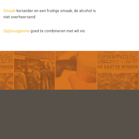
Smaak
koriander en een fruitige smaak, de alcohol is
niet overheersend
Spijssuggestie
goed te combineren met wit vis