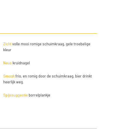
Zicht
volle mooi romige schuimkraag, gele troebelige
kleur
Neus
kruidnagel
Smaak
fris, en romig door de schuimkraag, bier drinkt
heerlijk weg.
Spijssuggestie
borrelplankje