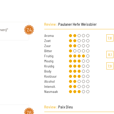
Review :
Paulaner Hefe Weissbier
7,4
verij"
Aroma
7,8
Zoet
Zuur
Bitter
8,1
Fruitig
Moutig
Kruidig
7,9
Body
Koolzuur
Alcohol
Intensit.
Nasmaak
Review :
Paix Dieu
7,6