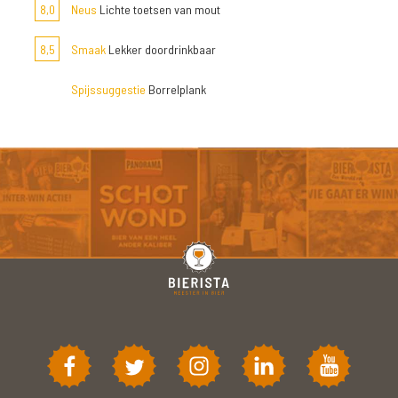
8,0
Neus
Lichte toetsen van mout
8,5
Smaak
Lekker doordrinkbaar
Spijssuggestie
Borrelplank