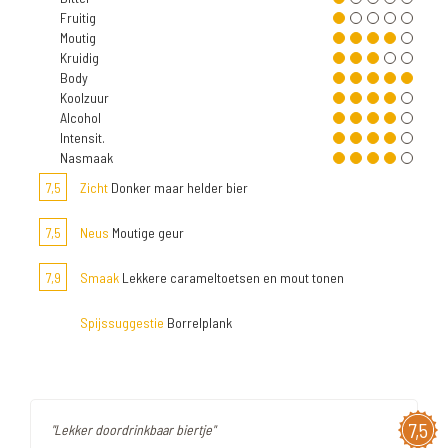
Fruitig
Moutig
Kruidig
Body
Koolzuur
Alcohol
Intensit.
Nasmaak
7,5
Zicht
Donker maar helder bier
7,5
Neus
Moutige geur
7,9
Smaak
Lekkere carameltoetsen en mout tonen
Spijssuggestie
Borrelplank
7,5
"Lekker doordrinkbaar biertje"