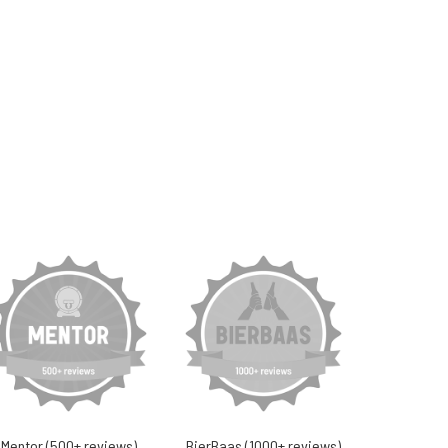
Mentor (500+ reviews)
BierBaas (1000+ reviews)