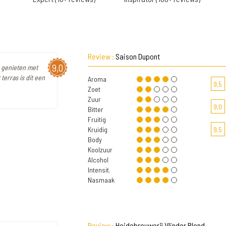
Review :
Saison Dupont
9,0
te genieten met
terras is dit een
Aroma
9,5
Zoet
Zuur
9,0
Bitter
Fruitig
Kruidig
9,5
Body
Koolzuur
Alcohol
Intensit.
Nasmaak
Review :
Heidebrouwerij Vlinder Blond