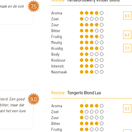
7,5
smaak en de ook
Aroma
8,5
Zoet
Zuur
Bitter
8,0
Fruitig
Moutig
Kruidig
7,7
Body
Koolzuur
Intensit.
Nasmaak
Review :
Tongerlo Blond Lux
9,0
eterd. Een goed
bitter, maar dat
Aroma
9,5
ant het een luxe
Zoet
Zuur
Bitter
Fruitig