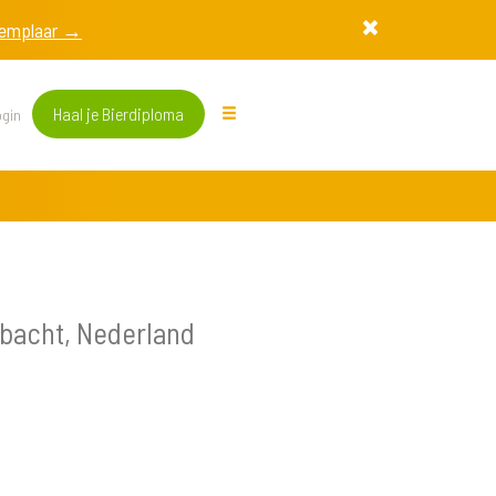
exemplaar →
Haal je Bierdiploma
gin
bacht, Nederland