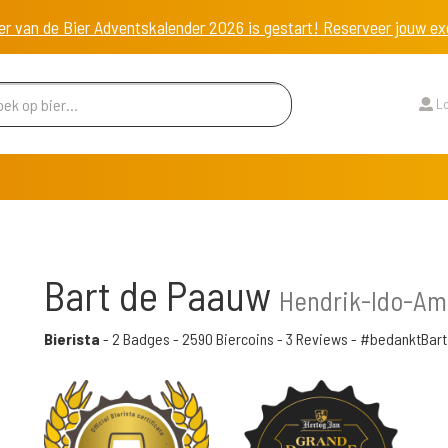
er van de Bier Adventskalender 2026 is gestart! Reserveer jouw 
Lo
Bart de Paauw
Hendrik-Ido-Am
Bierista
-
2 Badges
-
2590 Biercoins
-
3 Reviews
- #bedanktBart