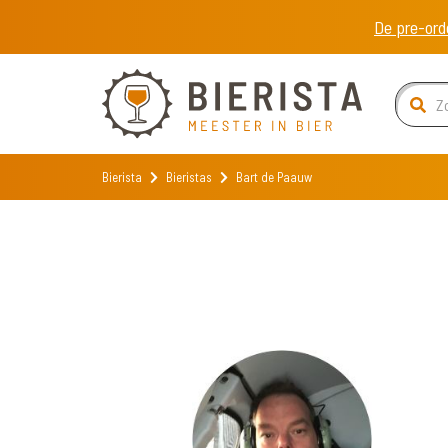
De pre-ord
Bierista
Bieristas
Bart de Paauw