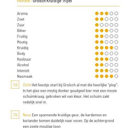
Review :
Grolsch Kruidige Tripel
Aroma
Zoet
Zuur
Bitter
Fruitig
Moutig
Kruidig
Body
Koolzuur
Alcohol
Intensit.
Nasmaak
7,0
Zicht
Het feestje start bij Grolsch al met die heerlijke "plop".
In het glas een mistig donker goudgeel bier met een mooie
schuimkraag, gebroken wit van kleur. Het schuim zakt
redelijk snel in.
7,5
Neus
Een spannende kruidige geur, de kardemon en
koriander komen duidelijk naar voren. Op de achtergrond
een zoete moutige toon