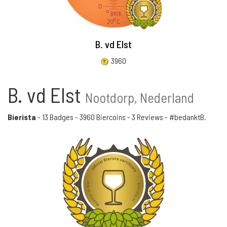
B. vd Elst
3960
B. vd Elst
Nootdorp, Nederland
Bierista
-
13 Badges
-
3960 Biercoins
-
3 Reviews
- #bedanktB.