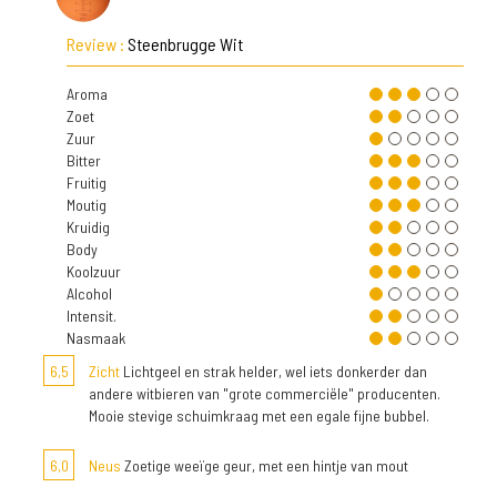
Review :
Steenbrugge Wit
Aroma
Zoet
Zuur
Bitter
Fruitig
Moutig
Kruidig
Body
Koolzuur
Alcohol
Intensit.
Nasmaak
6,5
Zicht
Lichtgeel en strak helder, wel iets donkerder dan
andere witbieren van "grote commerciële" producenten.
Mooie stevige schuimkraag met een egale fijne bubbel.
6,0
Neus
Zoetige weeïge geur, met een hintje van mout