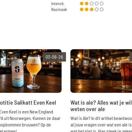
Intensit.
Nasmaak
03-08-26
Wat is ale? Alles wat je wil
otitie Salikatt Even Keel
weten over ale
 Even Keel is een New England
Wat is Ale? In dit artikel beantwo
PA uit Noorwegen. Kunnen ze daar
al jouw vragen over wat een ale is
e hopbommen brouwen? Op de
wat het niet is. Hier steek je zeke
el ermee!