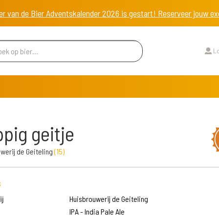
er van de Bier Adventskalender 2026 is gestart! Reserveer jouw 
Lo
pig geitje
werij de Geiteling
(
15
)
s
j
Huisbrouwerij de Geiteling
IPA - India Pale Ale