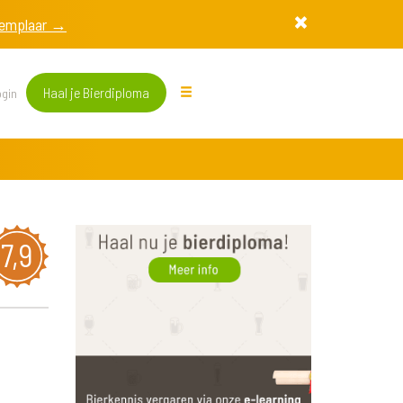
exemplaar →
Haal je Bierdiploma
gin
7,9