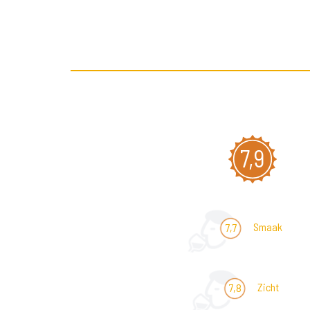
7,9
Smaak
7,7
Zicht
7,8