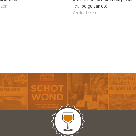
het nodige van op!
ezen
Verder lezen