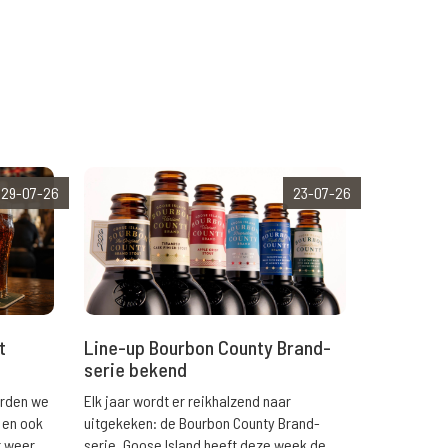
29-07-26
23-07-26
t
Line-up Bourbon County Brand-
serie bekend
orden we
Elk jaar wordt er reikhalzend naar
 en ook
uitgekeken: de Bourbon County Brand-
r weer
serie. Goose Island heeft deze week de