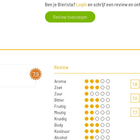
Ben je Bierista?
Login
en schrijf een review en o
Review toevoegen
Review
7,9
Aroma
7,8
Zoet
Zuur
7,0
Bitter
Fruitig
Moutig
7,7
Kruidig
Body
Koolzuur
Alcohol