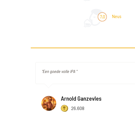
Neus
7,0
"Een goede volle IPA "
Arnold Ganzevles
26.608