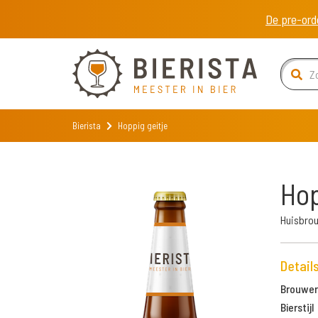
De pre-ord
Bierista
Hoppig geitje
Hop
Huisbrou
Detail
Brouweri
Bierstijl