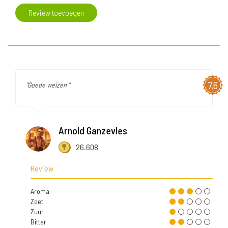
Review toevoegen
7,6
"Goede weizen "
Arnold Ganzevles
26.608
Review
Aroma
Zoet
Zuur
Bitter