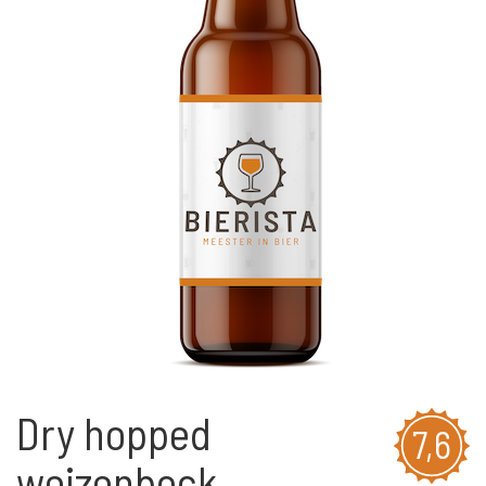
Dry hopped
7,6
weizenbock