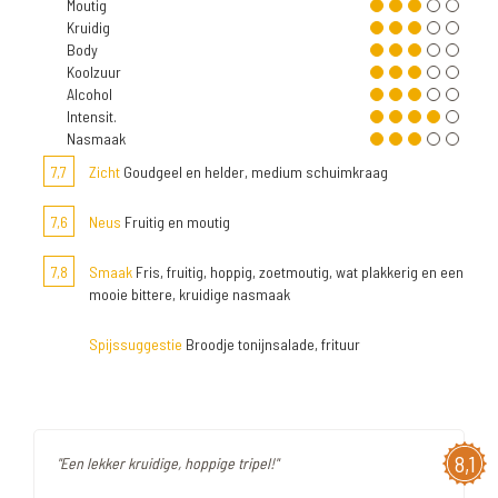
Moutig
Kruidig
Body
Koolzuur
Alcohol
Intensit.
Nasmaak
7,7
Zicht
Goudgeel en helder, medium schuimkraag
7,6
Neus
Fruitig en moutig
7,8
Smaak
Fris, fruitig, hoppig, zoetmoutig, wat plakkerig en een
mooie bittere, kruidige nasmaak
Spijssuggestie
Broodje tonijnsalade, frituur
8,1
"Een lekker kruidige, hoppige tripel!"