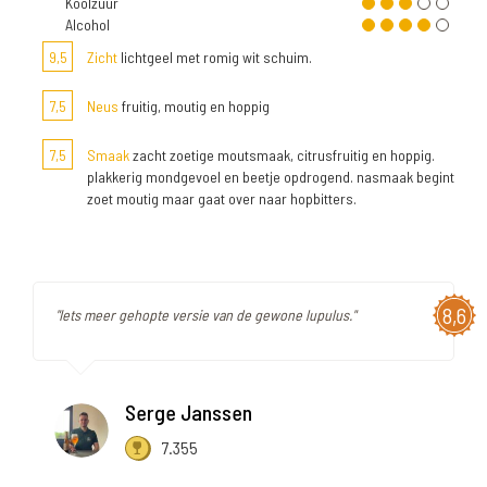
Koolzuur
Alcohol
9,5
Zicht
lichtgeel met romig wit schuim.
7,5
Neus
fruitig, moutig en hoppig
7,5
Smaak
zacht zoetige moutsmaak, citrusfruitig en hoppig.
plakkerig mondgevoel en beetje opdrogend. nasmaak begint
zoet moutig maar gaat over naar hopbitters.
8,6
"Iets meer gehopte versie van de gewone lupulus."
Serge Janssen
7.355