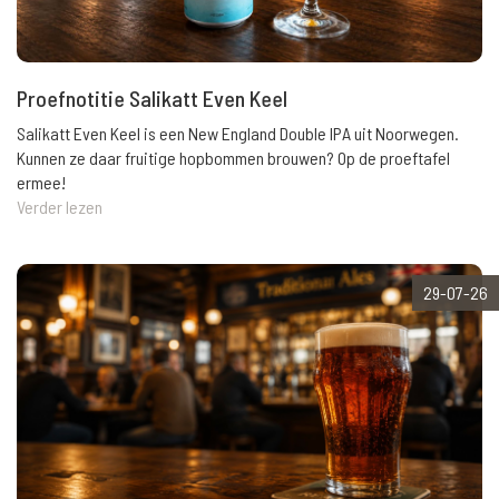
Proefnotitie Salikatt Even Keel
Salikatt Even Keel is een New England Double IPA uit Noorwegen.
Kunnen ze daar fruitige hopbommen brouwen? Op de proeftafel
ermee!
Verder lezen
29-07-26