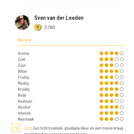
Sven van der Leeden
3.760
Review
Aroma
Zoet
Zuur
Bitter
Fruitig
Moutig
Kruidig
Body
Koolzuur
Alcohol
Intensit.
Nasmaak
7,0
Zicht
Een licht troebele, goudgele kleur en een mooie kraag
maakt het bier aangenaam om te zien.