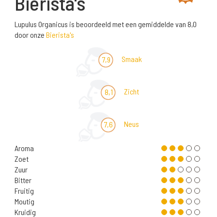
Bierista's
Lupulus Organicus is beoordeeld met een gemiddelde van 8,0
door onze
Bierista's
Smaak
7,9
Zicht
8,1
Neus
7,6
Aroma
Zoet
Zuur
Bitter
Fruitig
Moutig
Kruidig