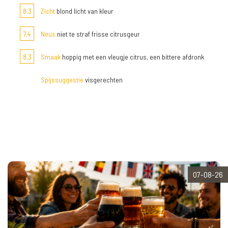
8,3
Zicht
blond licht van kleur
7,4
Neus
niet te straf frisse citrusgeur
8,3
Smaak
hoppig met een vleugje citrus, een bittere afdronk
Spijssuggestie
visgerechten
07-08-26